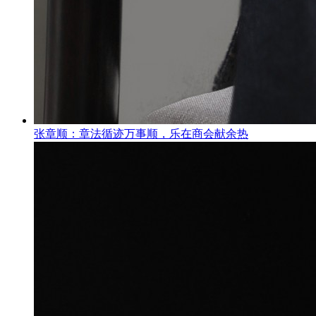
张章顺：章法循迹万事顺，乐在商会献余热