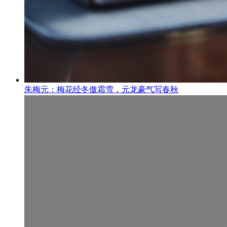
朱梅元：梅花经冬傲霜雪，元龙豪气写春秋