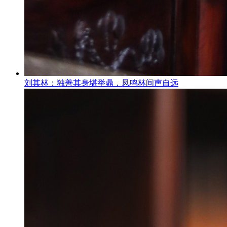
刘其林：独善其身堪举鼎，凤鸣林间声自远