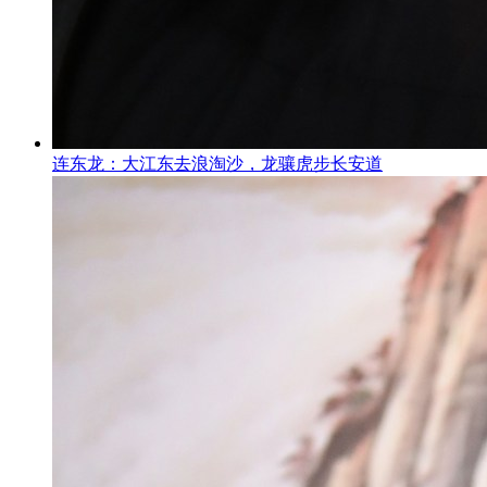
连东龙：大江东去浪淘沙，龙骧虎步长安道