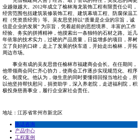
凭借福建商人善于经营、敢于尝试的特性，吴友思的陶瓷
业越做越大。2012年成立了榆林海龙装饰工程有限责任公司，
经营范围包括建筑装修装饰工程、建筑幕墙工程、防腐保温工
程（凭资质经营）等。吴友思坚持以“质量是企业的宗旨，诚
信是企业的发展“ 为宗旨，凭着超前的思想境界、丰富的工作
经验、务实的拼搏精神，他摸索出一条独特的石材之路。近几
年依靠的技术实力，过硬的产品质量，日益增多的项目，界树
立了良好的口碑，走上了发展的快车道，开始走出榆林，开拓
周边市场。
事业有成的吴友思曾任榆林市福建商会会长。在任期间，
他带领商会同仁齐心协力，使商会工作逐步实现规范化、程序
化、制度化。他认为，做生意的同时要懂得回报当地社会，所
以他坚持帮扶慰问，捐资助学，深入养老院，走进福利院，积
极投身慈善事业，履行企业家社会责任。
地址：江苏省常州市新北区
电话咨询
产品中心
工程案例