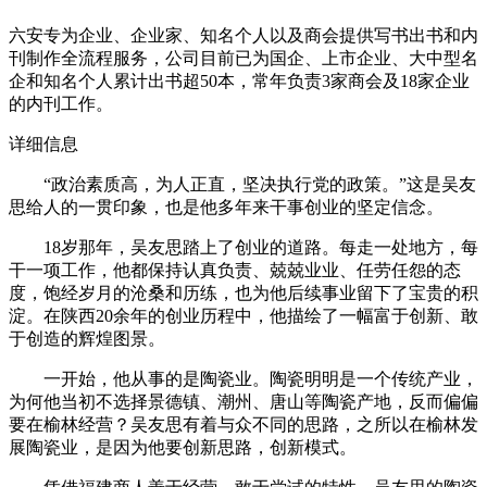
六安专为企业、企业家、知名个人以及商会提供写书出书和内
刊制作全流程服务，公司目前已为国企、上市企业、大中型名
企和知名个人累计出书超50本，常年负责3家商会及18家企业
的内刊工作。
详细信息
“政治素质高，为人正直，坚决执行党的政策。”这是吴友
思给人的一贯印象，也是他多年来干事创业的坚定信念。
18岁那年，吴友思踏上了创业的道路。每走一处地方，每
干一项工作，他都保持认真负责、兢兢业业、任劳任怨的态
度，饱经岁月的沧桑和历练，也为他后续事业留下了宝贵的积
淀。在陕西20余年的创业历程中，他描绘了一幅富于创新、敢
于创造的辉煌图景。
一开始，他从事的是陶瓷业。陶瓷明明是一个传统产业，
为何他当初不选择景德镇、潮州、唐山等陶瓷产地，反而偏偏
要在榆林经营？吴友思有着与众不同的思路，之所以在榆林发
展陶瓷业，是因为他要创新思路，创新模式。