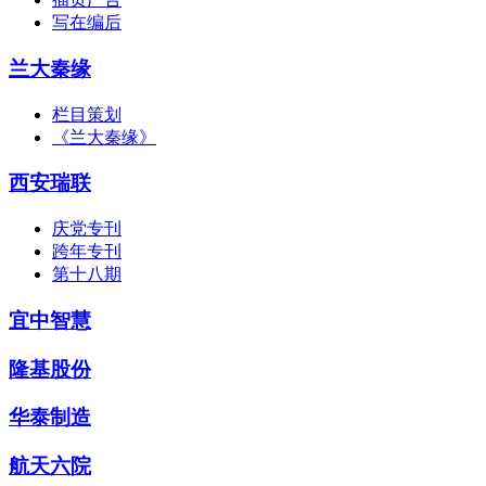
写在编后
兰大秦缘
栏目策划
《兰大秦缘》
西安瑞联
庆党专刊
跨年专刊
第十八期
宜中智慧
隆基股份
华泰制造
航天六院