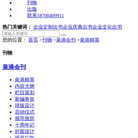
刊物
出版
联系18700409911
热门关键词：
企业定制出书
企业庆典出书
企业文化出书
您的位置：
首页
>
刊物
>
泉港会刊
>
泉港精英
刊物
泉港会刊
泉港精英
内容大纲
栏目策划
新编卷首
排版设计
启动仪式
领导致辞
十周年记
封面设计
插页广告