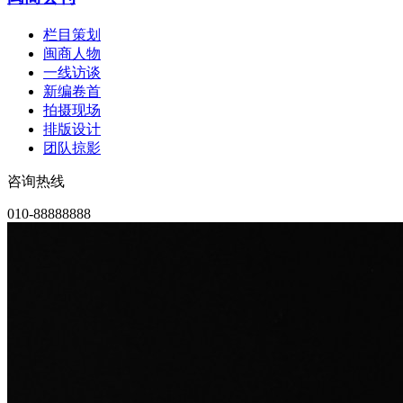
栏目策划
闽商人物
一线访谈
新编卷首
拍摄现场
排版设计
团队掠影
咨询热线
010-88888888