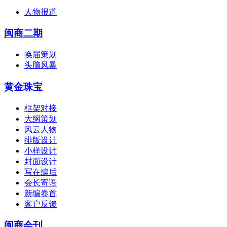
人物报道
闽商二期
换届策划
头脑风暴
黄金珠宝
框架对接
大纲策划
风云人物
排版设计
小样设计
封面设计
写在编后
会长寄语
新编卷首
客户反馈
闽商会刊